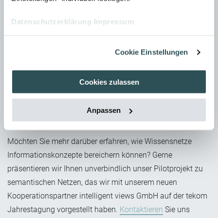
durch geschickte Konzeption vorbereiten. Claude Monet,
Datenschutzerklärung
Impressum
Dschingis Khan, der Produktionsausfall bei einem
Lebensmittelproduzenten oder auch Fischernetze, sie alle
mussten für Beispiele in unserer Blog-Serie herhalten. Diese
Cookie Einstellungen
Vielfältigkeit ist auch dem Potential von Wissensnetzen
geschuldet. Um sich nicht in den Möglichkeiten zu
Cookies zulassen
verlaufen, ist es unabdingbar, mit den ersten Schritten die
Use Cases zu definieren. Aber wie lautet die alte Weisheit:
Anpassen
Auch der längste Weg beginnt mit dem ersten Schritt.
Möchten Sie mehr darüber erfahren, wie Wissensnetze
Informationskonzepte bereichern können? Gerne
präsentieren wir Ihnen unverbindlich unser Pilotprojekt zu
semantischen Netzen, das wir mit unserem neuen
Kooperationspartner intelligent views GmbH auf der tekom
Jahrestagung vorgestellt haben.
Kontaktieren
Sie uns