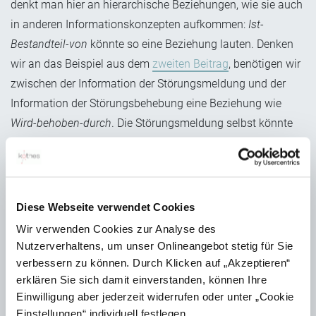
denkt man hier an hierarchische Beziehungen, wie sie auch
in anderen Informationskonzepten aufkommen:
Ist-
Bestandteil-von
könnte so eine Beziehung lauten. Denken
wir an das Beispiel aus dem
zweiten Beitrag
, benötigen wir
zwischen der Information der Störungsmeldung und der
Information der Störungsbehebung eine Beziehung wie
Wird-behoben-durch
. Die Störungsmeldung selbst könnte
eine Verbindung
Wird-registriert-von
zu einem Sensor
besitzen. Die wiederum könnte eine Verbindung
überwacht
zu einer anderen Komponente besitzen. Hier wird es schnell
komplex, daher sind die vorher definierten Use Cases
Diese Webseite verwendet Cookies
besonders wichtig.
Wir verwenden Cookies zur Analyse des
Nutzerverhaltens, um unser Onlineangebot stetig für Sie
Gerade durch ihre Vielseitigkeit inspirieren Wissensnetze zu
verbessern zu können. Durch Klicken auf „Akzeptieren“
ganzheitlichen Informationskonzepten. Use Cases, die weit
erklären Sie sich damit einverstanden, können Ihre
über die „klassische“ Welt der Nutzerinformation
Einwilligung aber jederzeit widerrufen oder unter „Cookie
hinausgehen, werden technisch greifbar oder lassen sich
Einstellungen“ individuell festlegen.