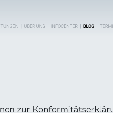
STUNGEN
ÜBER UNS
INFOCENTER
BLOG
TERM
onen zur Konformitätserklär