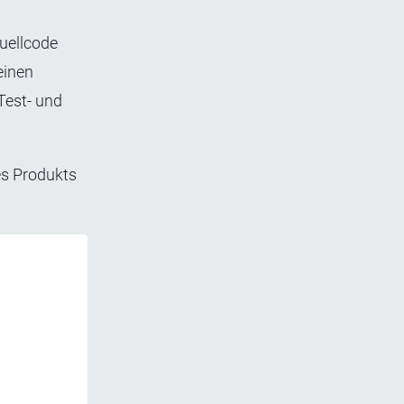
uellcode
einen
Test- und
es Produkts