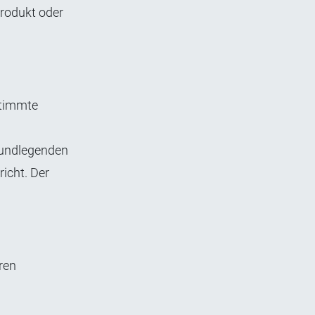
Produkt oder
stimmte
grundlegenden
icht. Der
ren