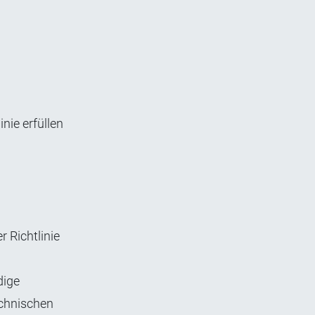
nie erfüllen
 Richtlinie
dige
echnischen