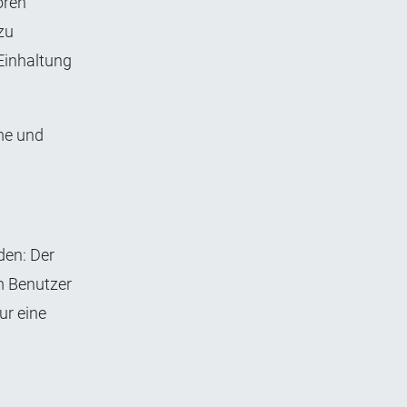
ören
zu
Einhaltung
me und
den: Der
im Benutzer
ur eine