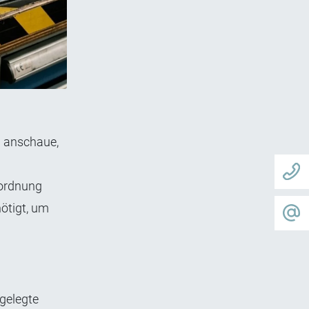
g anschaue,
nordnung
ötigt, um
tgelegte