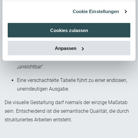
Layout-Konstruktionen und improvisierte Listen zu den
häufigsten Fehlerquellen. Sie „sehen“ vielleicht richtig aus,
Cookie Einstellungen
lassen sich aber technisch nicht fehlerfrei interpretieren.
Cookies zulassen
Beispiele aus dem Alltag:
Ein Pfeilsymbol „>“ wird als „größer als“ vorgelesen.
Anpassen
Ein Bild ohne Alternativtext ist für den Screenreader
„unsichtbar“.
Eine verschachtelte Tabelle führt zu einer endlosen,
uneindeutigen Ausgabe.
Die visuelle Gestaltung darf niemals der einzige Maßstab
sein. Entscheidend ist die semantische Qualität, die durch
strukturiertes Arbeiten entsteht.