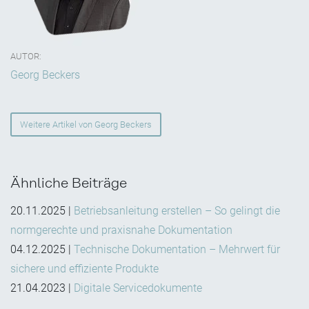
VoiceOver)
Tests durch Menschen, die
Assistenztechnologien nutzen
AUTOR:
Georg Beckers
Prüfungen durch Accessibility‑Expert:innen
redaktionelle Qualitätssicherung (Struktur,
Sprache, Alternativtexte)
Weitere Artikel von Georg Beckers
Ähnliche Beiträge
20.11.2025
|
Betriebsanleitung erstellen – So gelingt die
normgerechte und praxisnahe Dokumentation
04.12.2025
|
Technische Dokumentation – Mehrwert für
sichere und effiziente Produkte
21.04.2023
|
Digitale Servicedokumente