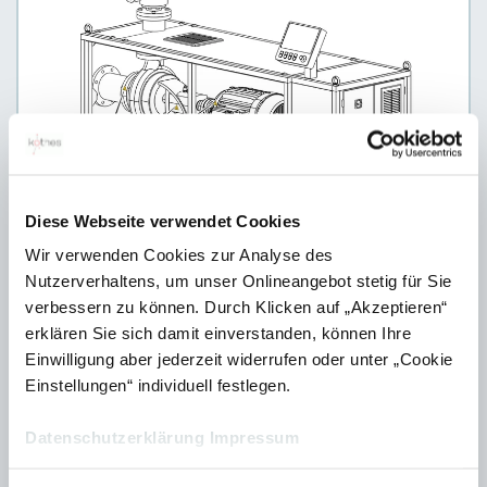
Diese Webseite verwendet Cookies
Maßanzug oder Doku von der Stange?
Wir verwenden Cookies zur Analyse des
Nutzerverhaltens, um unser Onlineangebot stetig für Sie
So gelingen visuell hochwertige
verbessern zu können. Durch Klicken auf „Akzeptieren“
Informationsprodukte.
erklären Sie sich damit einverstanden, können Ihre
Einwilligung aber jederzeit widerrufen oder unter „Cookie
03. August 2020
Einstellungen“ individuell festlegen.
Datenschutzerklärung
Impressum
Zurück
2