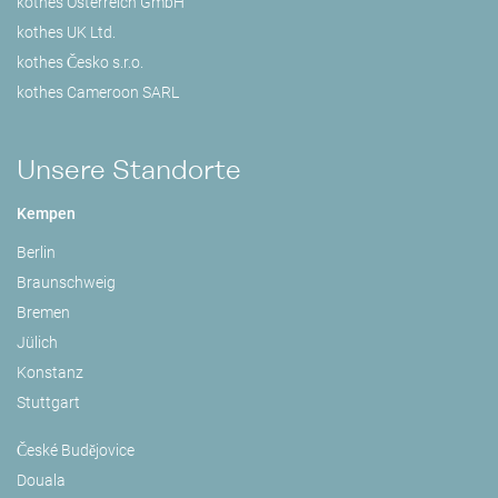
kothes Österreich GmbH
kothes UK Ltd.
kothes Česko s.r.o.
kothes Cameroon SARL
Unsere Standorte
Kempen
Berlin
Braunschweig
Bremen
Jülich
Konstanz
Stuttgart
České Budějovice
Douala