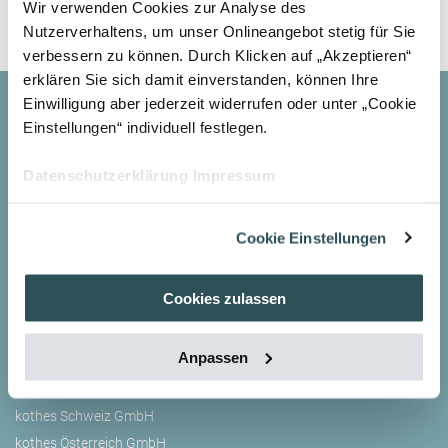
Wir verwenden Cookies zur Analyse des
Nutzerverhaltens, um unser Onlineangebot stetig für Sie
verbessern zu können. Durch Klicken auf „Akzeptieren“
erklären Sie sich damit einverstanden, können Ihre
Einwilligung aber jederzeit widerrufen oder unter „Cookie
Einstellungen“ individuell festlegen.
Kontakt
kothes GmbH
Datenschutzerklärung
Impressum
Von-Ketteler-Str. 19
47906 Kempen
Cookie Einstellungen
Deutschland
P:
+49 2152 8942-0
Cookies zulassen
E:
info@
kothes.com
Unsere Gesellschaften
Anpassen
kothes GmbH
kothes Schweiz GmbH
kothes Österreich GmbH