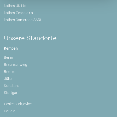
kothes UK Ltd.
kothes Česko s.r.o.
kothes Cameroon SARL
Unsere Standorte
Kempen
Berlin
Braunschweig
Bremen
Jülich
Konstanz
Stuttgart
České Budějovice
Douala