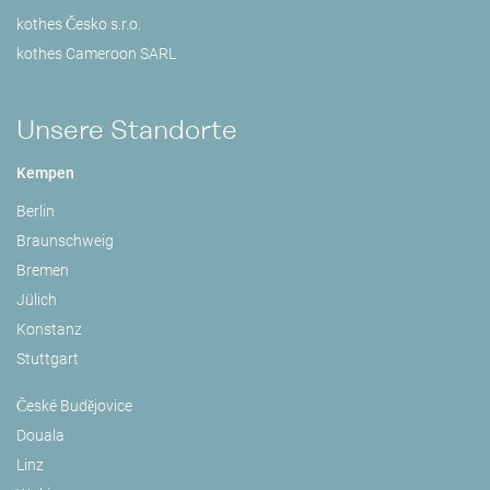
kothes Česko s.r.o.
kothes Cameroon SARL
Unsere Standorte
Kempen
Berlin
Braunschweig
Bremen
Jülich
Konstanz
Stuttgart
České Budějovice
Douala
Linz