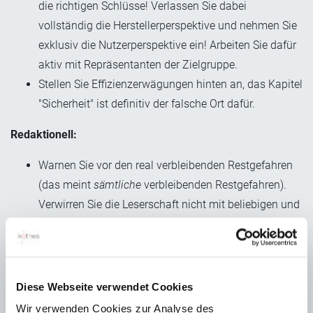
die richtigen Schlüsse! Verlassen Sie dabei
vollständig die Herstellerperspektive und nehmen Sie
exklusiv die Nutzerperspektive ein! Arbeiten Sie dafür
aktiv mit Repräsentanten der Zielgruppe.
Stellen Sie Effizienzerwägungen hinten an, das Kapitel
"Sicherheit" ist definitiv der falsche Ort dafür.
Redaktionell:
Warnen Sie vor den real verbleibenden Restgefahren
(das meint
sämtliche
verbleibenden Restgefahren).
Verwirren Sie die Leserschaft nicht mit beliebigen und
nicht trennscharfen Unterscheidungen zwischen
allgemeinen und besonderen Gefahren. MERKE: Die
Zielgruppe sind keine studierten technischen
Redakteure. Die Zielgruppe kann mit all den
Diese Webseite verwendet Cookies
Konventionen und Formalia recht wenig anfangen.
Wir verwenden Cookies zur Analyse des