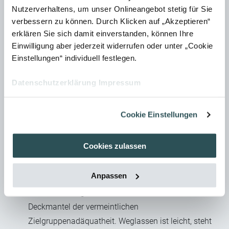
Für die Zielgruppe muss die Anleitung, also auch das
Nutzerverhaltens, um unser Onlineangebot stetig für Sie
Kapitel "Sicherheit", einfach nur funktionieren.
verbessern zu können. Durch Klicken auf „Akzeptieren“
erklären Sie sich damit einverstanden, können Ihre
Leiten Sie die Restgefahren nachvollziehbar und leicht
Einwilligung aber jederzeit widerrufen oder unter „Cookie
verständlich her. Plausibilisieren Sie Ursachen, Folgen
Einstellungen“ individuell festlegen.
und Abhilfen gleichermaßen.
Priorisieren Sie die Restgefahren weise (höherer
Datenschutzerklärung
Impressum
Unbekanntheitsgrad geht vor) und lassen Sie
Allgemeinbekanntes einfach weg. Sensibilisieren Sie
Cookie Einstellungen
durch "De-Desensibilisieren"!
Stellen Sie sich der großen Herausforderung,
Cookies zulassen
komplexe sicherheitstechnische Zusammenhänge
sauber und nachvollziehbar zu dokumentieren.
Anpassen
Zeigen Sie Wechselbeziehungen und Abhängigkeiten
sauber auf. Bagatellisieren Sie nicht unter dem
Deckmantel der vermeintlichen
Zielgruppenadäquatheit. Weglassen ist leicht, steht