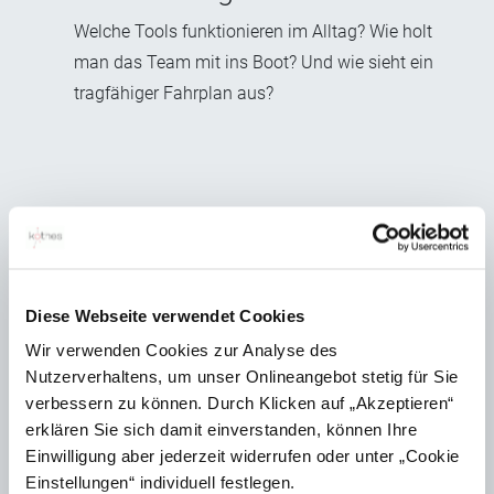
Welche Tools funktionieren im Alltag? Wie holt
man das Team mit ins Boot? Und wie sieht ein
tragfähiger Fahrplan aus?
Genau hier setzt unser KI-Workshop
für Technische Redaktionen
an: mit
fundiertem Einstieg, realistischer
Diese Webseite verwendet Cookies
Wir verwenden Cookies zur Analyse des
Potenzialanalyse und konkreten
Nutzerverhaltens, um unser Onlineangebot stetig für Sie
verbessern zu können. Durch Klicken auf „Akzeptieren“
nächsten Schritten – abgestimmt auf
erklären Sie sich damit einverstanden, können Ihre
Ihre Redaktion
Einwilligung aber jederzeit widerrufen oder unter „Cookie
.
Einstellungen“ individuell festlegen.