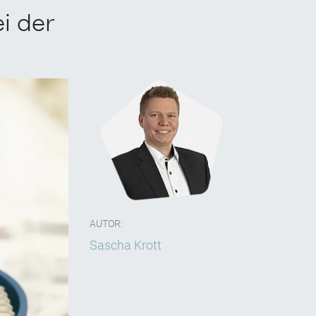
i der
AUTOR:
Sascha Krott