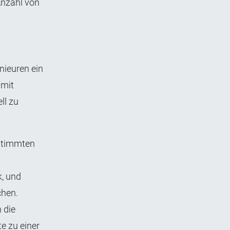
Anzahl von
nieuren ein
 mit
ll zu
 stimmten
k, und
chen.
 die
e zu einer