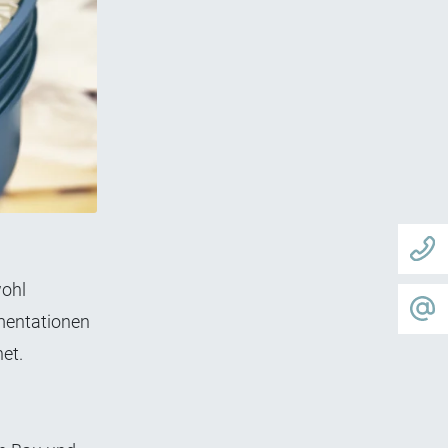
wohl
umentationen
et.