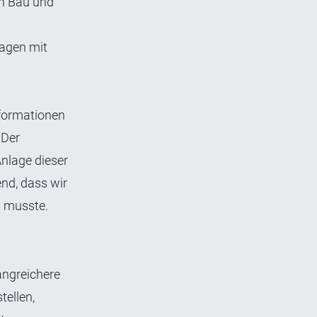
en Bau und
lagen mit
nformationen
 Der
nlage dieser
nd, dass wir
n musste.
angreichere
tellen,