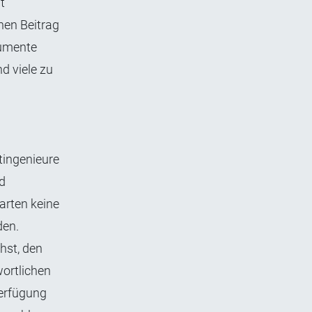
t
hen Beitrag
kumente
d viele zu
tingenieure
nd
arten keine
den.
hst, den
ortlichen
Verfügung