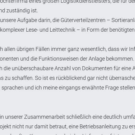
ochterfirma eines großen Logistikdienstleisters, die für d
nd zuständig ist.
nsere Aufgabe darin, die Güterverteilzentren – Sortieran
omplexer Lese- und Leittechnik – in Form der benötigten
ch allen übrigen Fällen immer ganz wesentlich, dass wir I
mponenten und die Funktionsweisen der Anlage bekommen.
ich die unüberschaubare Anzahl von Dokumenten für eine A
u schaffen. So ist es rückblickend gar nicht überrasche
prachen und ich meine eingangs erwähnte Frage stelle
 in unserer Zusammenarbeit schließlich eine deutlich umf
ekt nicht nur damit betraut, eine Betriebsanleitung zu ers