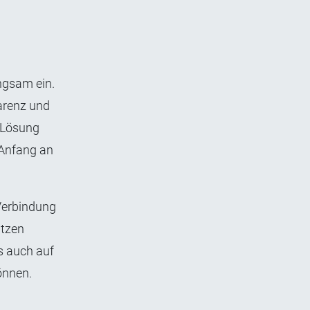
ngsam ein.
parenz und
r Lösung
 Anfang an
 Verbindung
ützen
ns auch auf
önnen.