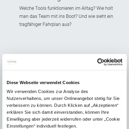
Welche Tools funktionieren im Alltag? Wie holt
man das Team mit ins Boot? Und wie sieht ein
tragfähiger Fahrplan aus?
Genau hier setzt unser KI-Workshop
für Technische Redaktionen
an: mit
fundiertem Einstieg, realistischer
Diese Webseite verwendet Cookies
Wir verwenden Cookies zur Analyse des
Potenzialanalyse und konkreten
Nutzerverhaltens, um unser Onlineangebot stetig für Sie
verbessern zu können. Durch Klicken auf „Akzeptieren“
nächsten Schritten – abgestimmt auf
erklären Sie sich damit einverstanden, können Ihre
Ihre Redaktion
Einwilligung aber jederzeit widerrufen oder unter „Cookie
.
Einstellungen“ individuell festlegen.