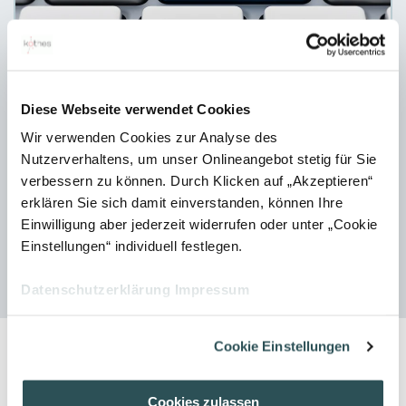
Machine Translation - Part 1
Ready, set, go? With Machine Translation,
Diese Webseite verwendet Cookies
preparation is the key!
Wir verwenden Cookies zur Analyse des
Nutzerverhaltens, um unser Onlineangebot stetig für Sie
07. July 2020
verbessern zu können. Durch Klicken auf „Akzeptieren“
erklären Sie sich damit einverstanden, können Ihre
Einwilligung aber jederzeit widerrufen oder unter „Cookie
Einstellungen“ individuell festlegen.
Home
Blog
Datenschutzerklärung
Impressum
Cookie Einstellungen
Cookies zulassen