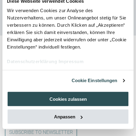
Diese Webseite verwendet Cookies
Wir verwenden Cookies zur Analyse des
Home
Blog
Nutzerverhaltens, um unser Onlineangebot stetig für Sie
verbessern zu können. Durch Klicken auf „Akzeptieren“
erklären Sie sich damit einverstanden, können Ihre
Einwilligung aber jederzeit widerrufen oder unter „Cookie
Einstellungen“ individuell festlegen.
Datenschutzerklärung
Impressum
Cookie Einstellungen
Subscribe to Newsletter
Cookies zulassen
Subscribe to our kothes newsletter and you will receive
Anpassen
regular e-mails on current topics, events and seminars.
SUBSCRIBE TO NEWSLETTER