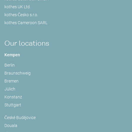
kothes UK Ltd.
kothes Česko s.r.o.
kothes Cameroon SARL
Our locations
Kempen
Berlin
Braunschweig
Bremen
Jülich
Konstanz
Stuttgart
České Budějovice
Douala