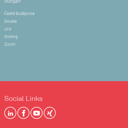
Stuttgart
České Budějovice
Douala
Linz
Woking
Zürich
Social Links