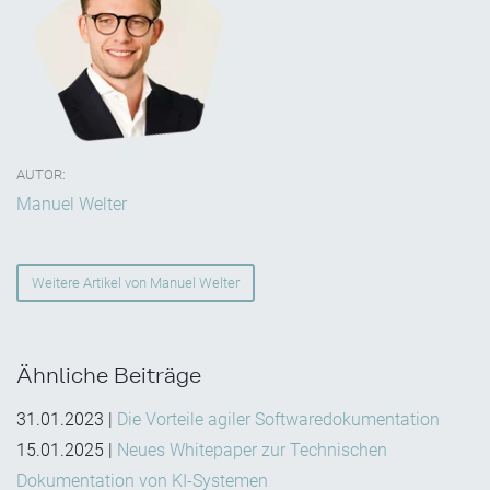
AUTOR:
Manuel Welter
Weitere Artikel von Manuel Welter
Ähnliche Beiträge
31.01.2023
|
Die Vorteile agiler Softwaredokumentation
15.01.2025
|
Neues Whitepaper zur Technischen
Dokumentation von KI-Systemen