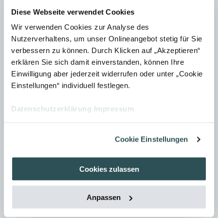
Die Technische Dokumentation eines Hochrisiko-KI-
Diese Webseite verwendet Cookies
Systems muss vor dem Inverkehrbringen oder der
Wir verwenden Cookies zur Analyse des
Inbetriebnahme erstellt und regelmäßig aktualisiert
Nutzerverhaltens, um unser Onlineangebot stetig für Sie
werden.
verbessern zu können. Durch Klicken auf „Akzeptieren“
Sie muss klar, verständlich und vollständig sein und
erklären Sie sich damit einverstanden, können Ihre
mindestens die in
Anhang IV
der Verordnung
Einwilligung aber jederzeit widerrufen oder unter „Cookie
genannten Angaben enthalten.
Einstellungen“ individuell festlegen.
Bei Kombination mit einem Produkt, das unter andere
Datenschutzerklärung
Impressum
EU-Harmonisierungsrechtsvorschriften fällt (z. B.
Maschinenrichtlinie), genügt eine gemeinsame
Technische Dokumentation für das Produkt und das
Cookie Einstellungen
KI-System.
Cookies zulassen
Die Anforderungen im Anhang IV
Im Anhang IV der KI-Verordnung werden die konkreten
Anpassen
Inhalte definiert, die eine Technische Dokumentation von