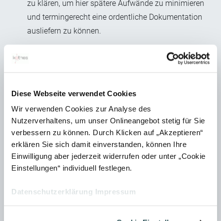
zu klären, um hier spätere Aufwände zu minimieren
und termingerecht eine ordentliche Dokumentation
ausliefern zu können.
Checkliste als Prüfprotokoll
Nachdem der Standard definiert ist, lässt sich daraus
eine Checkliste erstellen, die sowohl als Prüfprotokoll
Diese Webseite verwendet Cookies
als auch zur Lieferantenbewertung verwendet werden
kann. Genauso wie der Standard können diese
Wir verwenden Cookies zur Analyse des
Nutzerverhaltens, um unser Onlineangebot stetig für Sie
Checklisten bei sehr auftragsspezifischen Projekten
verbessern zu können. Durch Klicken auf „Akzeptieren“
um spezielle Anforderungen ergänzt werden.
erklären Sie sich damit einverstanden, können Ihre
Einwilligung aber jederzeit widerrufen oder unter „Cookie
Leitfaden für die Mitarbeiter
Einstellungen“ individuell festlegen.
Ein kleiner Leitfaden zur Umsetzung der ersten beiden
Schritte kann sicherstellen, dass neue Mitarbeiter sich
Datenschutzerklärung
Impressum
schnell in den Prüfprozess einarbeiten können. Ein
solcher Leitfaden kann beispielsweise auch ein