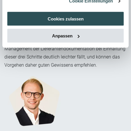
Cookie Einstellungen
Prozessdiagramm enthalten. Eine interne Schulung
rundet das Vorgehen ab und sorgt dafür, dass im
Cookies zulassen
gesamten Unternehmen der gleiche Anspruch an die
angelieferten Dokumente gelebt wird.
Anpassen
Aus unserer Erfahrung können wir sagen, dass uns das
Management der Lieferantendokumentation bei Einhaltung
dieser drei Schritte deutlich leichter fällt, und können das
Vorgehen daher guten Gewissens empfehlen.