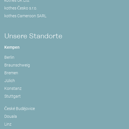
kothes UK Ltd.
kothes Česko s.r.o.
kothes Cameroon SARL
Unsere Standorte
Kempen
Berlin
Braunschweig
Bremen
Jülich
Konstanz
Stuttgart
České Budějovice
Douala
Linz