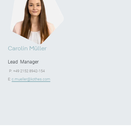
Carolin Müller
Lead Manager
P: +49 2152 8942-154
E:
c.mueller@kothes.com