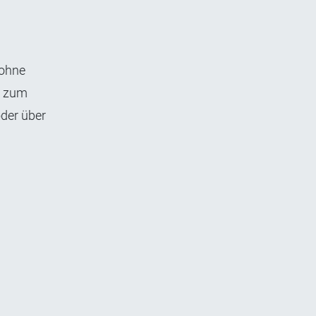
 ohne
s zum
oder über