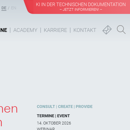
KI IN DER TECHNISCHEN DOKUMENTATION
DE
EN
– JETZT INFORMIEREN! –
INE
ACADEMY
KARRIERE
KONTAKT
nen
CONSULT
CREATE
PROVIDE
TERMINE | EVENT
h
14. OKTOBER 2026
WEBINAR