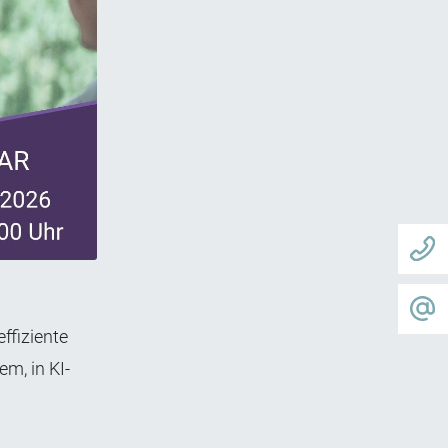
ffiziente
m, in KI-