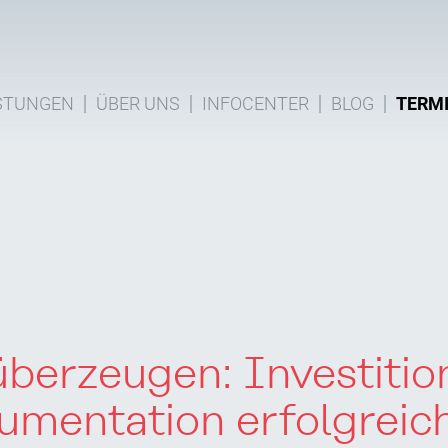
STUNGEN
ÜBER UNS
INFOCENTER
BLOG
TERM
berzeugen: Investitio
kumentation erfolgreic