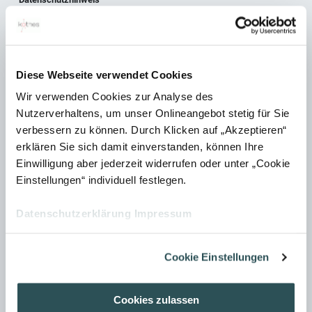
Wir erheben, verarbeiten und nutzen personenbezogene Daten nur,
soweit sie für die Begründung, inhaltliche Ausgestaltung oder
Änderung des Rechtsverhältnisses erforderlich sind (Bestandsdaten).
Diese Webseite verwendet Cookies
Dies erfolgt auf Grundlage von Art. 6 Abs. 1 lit. b DSGVO, der die
Wir verwenden Cookies zur Analyse des
Verarbeitung von Daten zur Erfüllung eines Vertrags oder
Nutzerverhaltens, um unser Onlineangebot stetig für Sie
vorvertraglicher Maßnahmen gestattet. Personenbezogene Daten
verbessern zu können. Durch Klicken auf „Akzeptieren“
über die Inanspruchnahme unserer Internetseiten (Nutzungsdaten)
erklären Sie sich damit einverstanden, können Ihre
erheben, verarbeiten und nutzen wir nur, soweit dies erforderlich ist,
Einwilligung aber jederzeit widerrufen oder unter „Cookie
um dem Nutzer die Inanspruchnahme des Dienstes zu ermöglichen
Einstellungen“ individuell festlegen.
oder abzurechnen. Die erhobenen Kundendaten werden nach
Datenschutzerklärung
Impressum
Abschluss des Auftrags oder Beendigung der Geschäftsbeziehung
gelöscht. Gesetzliche Aufbewahrungsfristen bleiben unberührt. Mehr
in unserer
Datenschutzerklärung
.
Cookie Einstellungen
Cookies zulassen