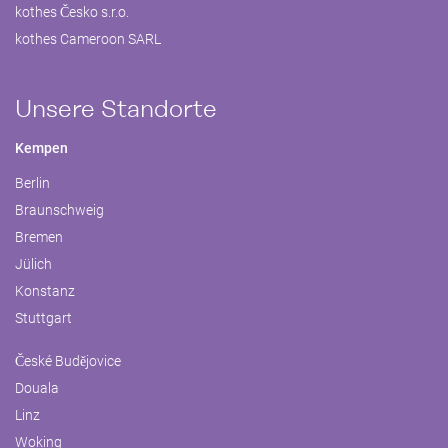
kothes Česko s.r.o.
kothes Cameroon SARL
Unsere Standorte
Kempen
Berlin
Braunschweig
Bremen
Jülich
Konstanz
Stuttgart
České Budějovice
Douala
Linz
Woking