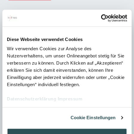
Datenschutzhinweis
Wir erheben, verarbeiten und nutzen personenbezogene Daten nur,
soweit sie für die Begründung, inhaltliche Ausgestaltung oder
Diese Webseite verwendet Cookies
Änderung des Rechtsverhältnisses erforderlich sind (Bestandsdaten).
Dies erfolgt auf Grundlage von Art. 6 Abs. 1 lit. b DSGVO, der die
Wir verwenden Cookies zur Analyse des
Nutzerverhaltens, um unser Onlineangebot stetig für Sie
Verarbeitung von Daten zur Erfüllung eines Vertrags oder
verbessern zu können. Durch Klicken auf „Akzeptieren“
vorvertraglicher Maßnahmen gestattet. Personenbezogene Daten
erklären Sie sich damit einverstanden, können Ihre
über die Inanspruchnahme unserer Internetseiten (Nutzungsdaten)
Einwilligung aber jederzeit widerrufen oder unter „Cookie
erheben, verarbeiten und nutzen wir nur, soweit dies erforderlich ist,
Einstellungen“ individuell festlegen.
um dem Nutzer die Inanspruchnahme des Dienstes zu ermöglichen
oder abzurechnen. Die erhobenen Kundendaten werden nach
Datenschutzerklärung
Impressum
Abschluss des Auftrags oder Beendigung der Geschäftsbeziehung
gelöscht. Gesetzliche Aufbewahrungsfristen bleiben unberührt. Mehr
Cookie Einstellungen
in unserer
Datenschutzerklärung
.