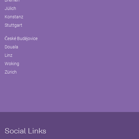
Bremen
Jülich
Konstanz
Stuttgart
České Budějovice
Douala
Linz
Woking
Zürich
Social Links