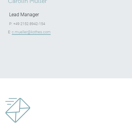
Carolin Müller
Lead Manager
P: +49 2152 8942-154
E:
c.mueller@kothes.com