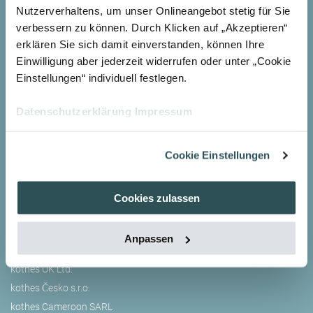
Nutzerverhaltens, um unser Onlineangebot stetig für Sie
verbessern zu können. Durch Klicken auf „Akzeptieren“
Contact
erklären Sie sich damit einverstanden, können Ihre
Einwilligung aber jederzeit widerrufen oder unter „Cookie
kothes GmbH
Einstellungen“ individuell festlegen.
Von-Ketteler-Str. 19
47906 Kempen
Datenschutzerklärung
Impressum
Germany
P:
+49 2152 8942-0
E:
info@
kothes.com
Cookie Einstellungen
Our companies
Cookies zulassen
kothes GmbH
kothes Schweiz GmbH
Anpassen
kothes Österreich GmbH
kothes UK Ltd.
kothes Česko s.r.o.
kothes Cameroon SARL